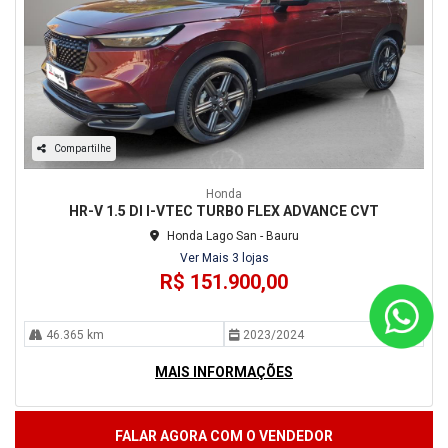
Compartilhe
Honda
HR-V 1.5 DI I-VTEC TURBO FLEX ADVANCE CVT
Honda Lago San - Bauru
Ver Mais 3 lojas
R$ 151.900,00
46.365 km
2023/2024
MAIS INFORMAÇÕES
FALAR AGORA COM O VENDEDOR