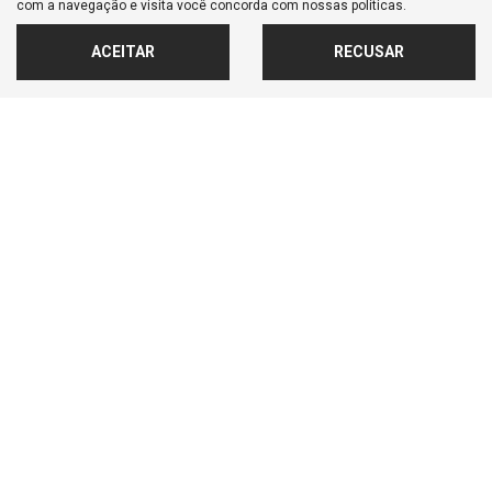
R$ 151.900,00
com a navegação e visita você concorda com nossas políticas.
ACEITAR
RECUSAR
20.970 km
2025/2025
MAIS INFORMAÇÕES
FALAR AGORA COM O VENDEDOR
‹
1
2
3
4
5
6
›