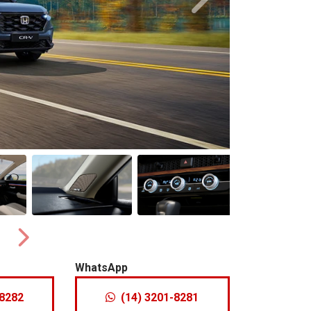
Próximo
Próximo
WhatsApp
-8282
(14) 3201-8281