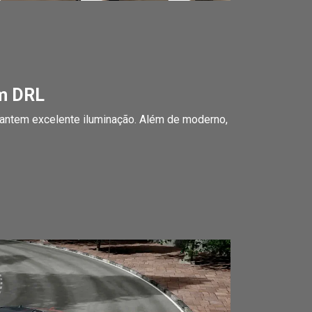
om DRL
rantem excelente iluminação. Além de moderno,