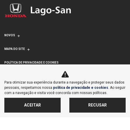
NOVOS
MAPA DO SITE
POLÍTICA DE PRIVACIDADE E COOKIES
LAGOINHA COMERCIAL DE VEICULOS IMPORTACAO E
Para otimizar sua experiência durante a navegação e proteger seus dados
EXPORTACAO S/A
pessoais, respeitamos nossa
política de privacidade e cookies
. Ao seguir
com a navegação e visita você concorda com nossas políticas.
CNPJ: 71.876.023/0006-17
ACEITAR
RECUSAR
No trânsito, enxergar o outro salva vidas.