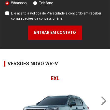
Whatsapp
Telefone
Li e aceito a
Política de Privacidade
e concordo em receber
comunicações da concessionária.
ENTRAR EM CONTATO
VERSÕES NOVO WR-V
EXL
NE