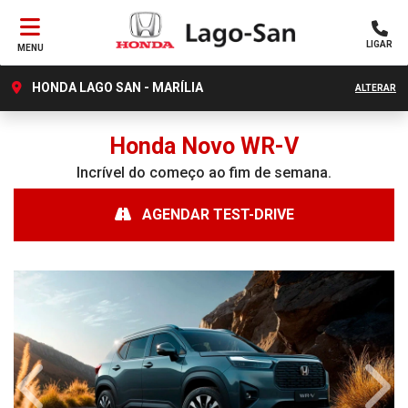
LIGAR
MENU
HONDA LAGO SAN - MARÍLIA
ALTERAR
Honda
Novo WR-V
Incrível do começo ao fim de semana.
AGENDAR TEST-DRIVE
Anterior
Próx