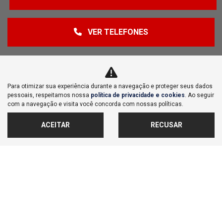
VER TELEFONES
Para otimizar sua experiência durante a navegação e proteger seus dados
pessoais, respeitamos nossa
política de privacidade e cookies
. Ao seguir
com a navegação e visita você concorda com nossas políticas.
ACEITAR
RECUSAR
NOVOS
MAPA DO SITE
POLÍTICA DE PRIVACIDADE E COOKIES
LAGOINHA COMERCIAL DE VEICULOS IMPORTACAO E