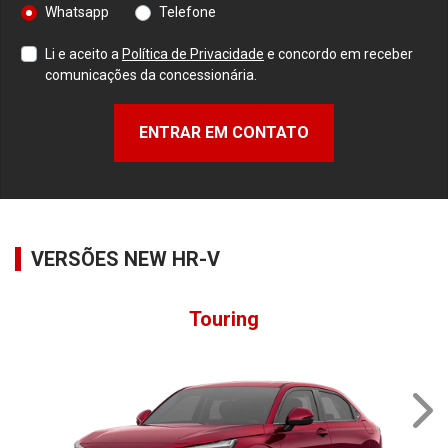
Whatsapp
Telefone
Li e aceito a
Política de Privacidade
e concordo em receber
comunicações da concessionária.
ENTRAR EM CONTATO
VERSÕES NEW HR-V
Touring
NE