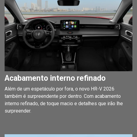
Acabamento interno refinado
Além de um espetáculo por fora, o novo HR-V 2026
também é surpreendente por dentro. Com acabamento
interno refinado, de toque macio e detalhes que irão lhe
surpreender.