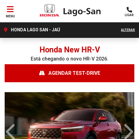
LIGAR
MENU
HONDA LAGO SAN - JAÚ
ALTERAR
Honda
New HR-V
Está chegando o novo HR-V 2026.
AGENDAR TEST-DRIVE
Anterior
Próx