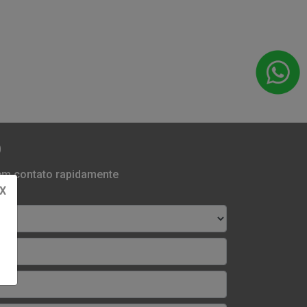
O
 em contato rapidamente
X