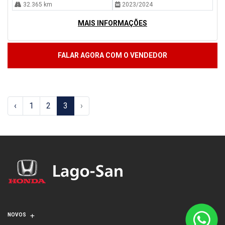
32.365 km
2023/2024
MAIS INFORMAÇÕES
FALAR AGORA COM O VENDEDOR
‹
1
2
3
›
NOVOS